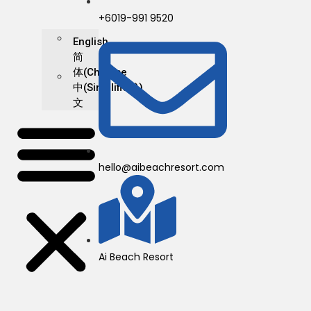
+6019-991 9520
English
简
体
(
Chinese
中
(Simplified)
)
文
hello@aibeachresort.com
Ai Beach Resort